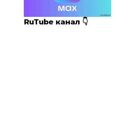
RuTube канал 👇