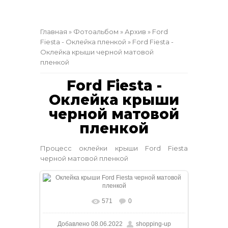
Главная
»
Фотоальбом
»
Архив
»
Ford
Fiesta - Оклейка пленкой
» Ford Fiesta -
Оклейка крыши черной матовой
пленкой
Ford Fiesta -
Оклейка крыши
черной матовой
пленкой
Процесс оклейки крыши Ford Fiesta
черной матовой пленкой
571
0
В реальном размере
1170x878
/ 80.0Kb
Добавлено
08.06.2022
shopping-up