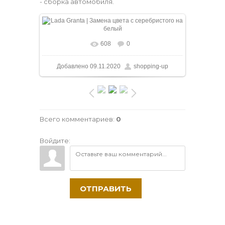
- сборка автомобиля.
608
0
В реальном размере
1170x878
/ 219.5Kb
Добавлено
09.11.2020
shopping-up
Всего комментариев
:
0
Войдите:
ОТПРАВИТЬ