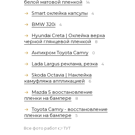
белой матовой пленкой
14
Smart оклейка капсулы
4
BMW 320i
4
Hyundai Creta | Оклейка верха
черной глянцевой пленкой
8
Антихром Toyota Camry
0
Lada Largus реклама, резка
4
Skoda Octavia | Наклейка
камуфляжа аппликацией
6
Mazda 5 воостановление
пленки на бампере
8
Toyota Camry - восстановление
пленки на бампере
5
Все фото работ 👉
ТУТ