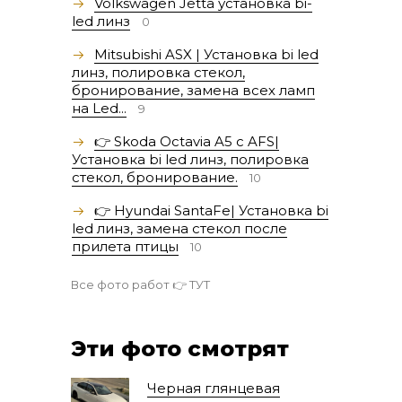
Volkswagen Jetta установка bi-
led линз
0
Mitsubishi ASX | Установка bi led
линз, полировка стекол,
бронирование, замена всех ламп
на Led...
9
👉 Skoda Octavia A5 с AFS|
Установка bi led линз, полировка
стекол, бронирование.
10
👉 Hyundai SantaFe| Установка bi
led линз, замена стекол после
прилета птицы
10
Все фото работ 👉
ТУТ
Эти фото смотрят
Черная глянцевая