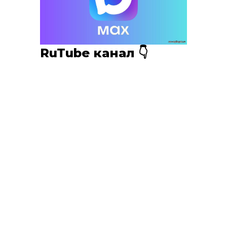
RuTube канал 👇