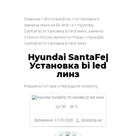
Главная
»
Фотоальбом
»
Установка и
замена линз на Bi-led
»
👉 Hyundai
SantaFe| Установка bi led линз, замена
стекол после прилета птицы
» Hyundai
SantaFe| Установка bi led линз
Hyundai SantaFe|
Установка bi led
линз
Машина готова к передаче клиенту
50
0
В реальном размере
1600x1200
/
Добавлено
17.05.2026
shopping-up
356.3Kb