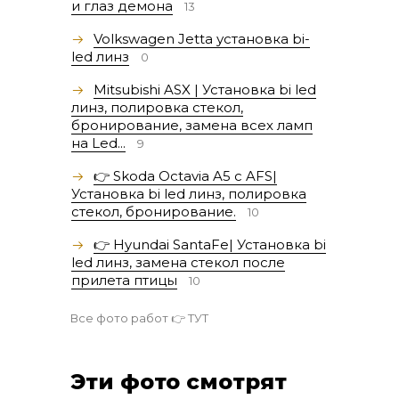
и глаз демона
13
Volkswagen Jetta установка bi-
led линз
0
Mitsubishi ASX | Установка bi led
линз, полировка стекол,
бронирование, замена всех ламп
на Led...
9
👉 Skoda Octavia A5 с AFS|
Установка bi led линз, полировка
стекол, бронирование.
10
👉 Hyundai SantaFe| Установка bi
led линз, замена стекол после
прилета птицы
10
Все фото работ 👉
ТУТ
Эти фото смотрят