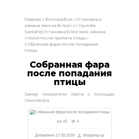
Главная
»
Фотоальбом
»
Установка и
замена линз на Bi-led
»
👉 Hyundai
SantaFe| Установка bi led линз, замена
стекол после прилета птицы
»
Собранная фара после попадания
птицы
Собранная фара
после попадания
птицы
Замер показателя света с помощью
Люксметра.
42
0
В реальном размере
1200x1600
/
Добавлено
17.05.2026
shopping-up
221.3Kb