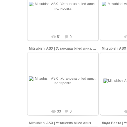
В КарСтайлинг (Ставрополь ) заезжал в
В КарСтайлинг
гости Mitsubishi ASX ну на очень убитых
гости Mitsubi
фарах! Сняли и разобрали фары,
фарах! Сн
установи...
shopping-up
51
0
Mitsubishi ASX | Установка bi led линз, полировка
Mitsubishi ASX 
06.05.2026
В КарСтайлинг (Ставрополь ) заезжал в
В КарСтайлинг
гости Mitsubishi ASX ну на очень убитых
гости Mitsubi
фарах! Сняли и разобрали фары,
фарах! Сн
установи...
shopping-up
33
0
Mitsubishi ASX | Установка bi led линз
Лада Веста | У