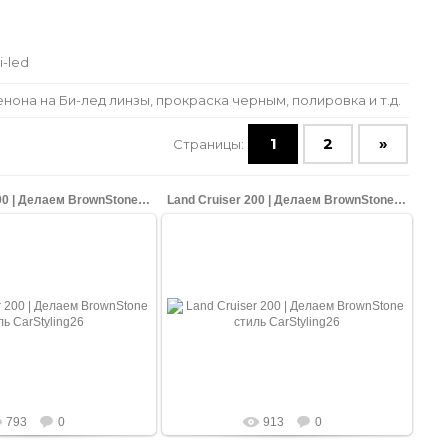
i-led
нона на Би-лед линзы, прокраска черным, полировка и т.д.
1
2
»
Страницы
:
Land Cruiser 200 | Делаем BrownStone стиль
Land Cruiser 200 | Делаем BrownStone стиль
16.08.2020
16.08.2020
это премиум опция на Land
BrownStone - это премиум опция на Land
00. Машина отличается от
Cruiser'ах 200. Машина отличается от
рными фарами, черной
стока черными фарами, черной
кой.
решеткой.
shopping-up
shopping-up
793
0
913
0