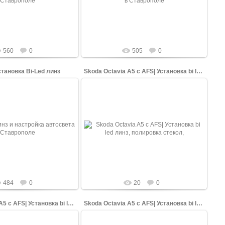
установили в них Би Лед
изменили и установили в них Би Лед
ли для более ...
модули для более ...
shopping-up
shopping-up
560
0
505
0
становка Bi-Led линз
Skoda Octavia A5 с AFS| Установка bi led линз, пол
17.03.2022
10.05.2026
борки фары. Стандартные
В гостях была Octavia с AFS. Внутрянку
мобиля Лады Весты мы
отсканировал АФС сохранил, все режимы
установили в них Би Лед
работы фары тоже сохранены. Стекла
ли для более ...
внутр...
shopping-up
shopping-up
484
0
20
0
Skoda Octavia A5 с AFS| Установка bi led линз, пол
Skoda Octavia A5 с AFS| Установка bi led линз, пол