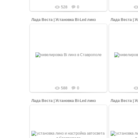
528
0
Лада Веста | Установка Bi-Led линз
Лада Веста | У
17.03.2022
Нивелировка и юстировка двух линз
Нивелировка
относительно друг друга. Стандартные
относительно
фары автомобиля Лады Весты мы
фары авто
изменили и устан...
изм
shopping-up
588
0
Лада Веста | Установка Bi-Led линз
Лада Веста | У
17.03.2022
Вид после сборки фары. Стандартные
Вид после с
фары автомобиля Лады Весты мы
фары авто