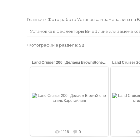
Главная
»
Фото работ
» Установка и замена линз на B
Установка в рефлекторы Bi-led линз или замена ксе
Фотографий в разделе
:
52
Land Cruiser 200 | Делаем BrownStone стиль
16.08.2020
BrownStone - это премиум опция на Land
BrownStone - 
Cruiser'ах 200. Машина отличается от
Cruiser'ах 2
стока черными фарами, черной
стока че
решеткой.
решет
shopping-up
1118
0