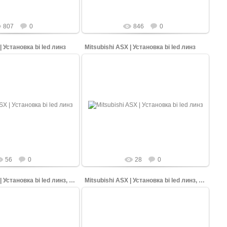
807
0
846
0
| Установка bi led линз
Mitsubishi ASX | Установка bi led линз
06.05.2026
06.05.2026
 (Ставрополь ) заезжал в
В КарСтайлинг (Ставрополь ) заезжал в
shi ASX ну на очень убитых
гости Mitsubishi ASX ну на очень убитых
яли и разобрали фары,
фарах! Сняли и разобрали фары,
установи...
установи...
shopping-up
shopping-up
56
0
28
0
Mitsubishi ASX | Установка bi led линз, полировка
Mitsubishi ASX | Установка bi led линз, полировка
06.05.2026
06.05.2026