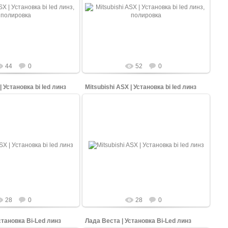
 (Ставрополь ) заезжал в
В КарСтайлинг (Ставрополь ) заезжал в
shi ASX ну на очень убитых
гости Mitsubishi ASX ну на очень убитых
яли и разобрали фары,
фарах! Сняли и разобрали фары,
установи...
установи...
shopping-up
shopping-up
44
0
52
0
| Установка bi led линз
Mitsubishi ASX | Установка bi led линз
06.05.2026
06.05.2026
 (Ставрополь ) заезжал в
В КарСтайлинг (Ставрополь ) заезжал в
shi ASX ну на очень убитых
гости Mitsubishi ASX ну на очень убитых
яли и разобрали фары,
фарах! Сняли и разобрали фары,
установи...
установи...
shopping-up
shopping-up
28
0
28
0
становка Bi-Led линз
Лада Веста | Установка Bi-Led линз