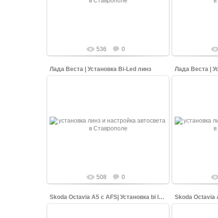
изменили и установили в них Би Лед
изменили и 
модули для более ...
моду
shopping-up
536
0
Лада Веста | Установка Bi-Led линз
Лада Веста | У
17.03.2022
Вид после сборки фары. Стандартные
Вид после с
фары автомобиля Лады Весты мы
фары авто
изменили и установили в них Би Лед
изменили и 
модули для более ...
моду
shopping-up
508
0
Skoda Octavia A5 с AFS| Установка bi led линз, пол