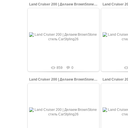
Land Cruiser 200 | Делаем BrownStone стиль
16.08.2020
BrownStone - это премиум опция на Land
BrownStone - 
Crueser'ах 200. Машина отличается от
Cruiser'ах 2
стока черными фарами, черной
стока че
решеткой.
решет
shopping-up
859
0
Land Cruiser 200 | Делаем BrownStone стиль
16.08.2020
BrownStone - это премиум опция на Land
BrownStone - 
Cruiser'ах 200. Машина отличается от
Cruiser'ах 2
стока черными фарами, черной
стока че
решеткой.
решет
shopping-up