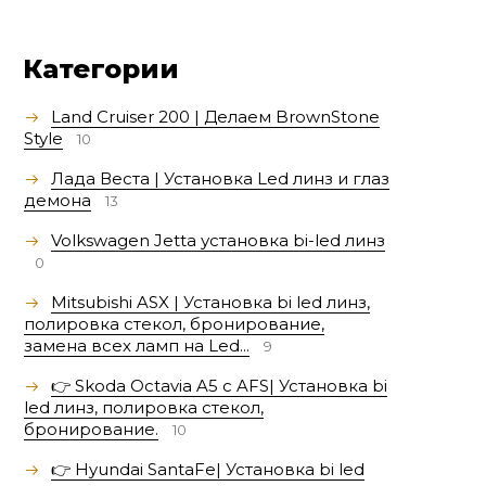
Категории
Land Cruiser 200 | Делаем BrownStone
Style
10
Лада Веста | Установка Led линз и глаз
демона
13
Volkswagen Jetta установка bi-led линз
0
Mitsubishi ASX | Установка bi led линз,
полировка стекол, бронирование,
замена всех ламп на Led...
9
👉 Skoda Octavia A5 с AFS| Установка bi
led линз, полировка стекол,
бронирование.
10
👉 Hyundai SantaFe| Установка bi led