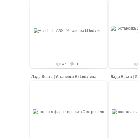
06.05.2026
В КарСтайлинг (Ставрополь ) заезжал в
Стандартные
гости Mitsubishi ASX ну на очень убитых
Весты мы изм
фарах! Сняли и разобрали фары,
Би Лед модули 
установи...
shopping-up
47
0
Лада Веста | Установка Bi-Led линз
Лада Веста | У
17.03.2022
Установка линзы и прокраска рефлектора
Установка лин
фары в черный матовый. Стандартные
фары в черны
фары автомобиля Лады Весты мы
фары авто
изменили и ус...
из
shopping-up