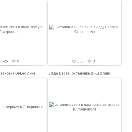
17.03.2022
17.03.2022
 фары автомобиля Лады
Свет до установки. Стандартные фары
енили и установили в них
автомобиля Лады Весты мы изменили и
для более лучшего, яркого,
установили в них Би Лед модули для
плотно...
более лучш...
shopping-up
shopping-up
626
0
555
0
становка Bi-Led линз
Лада Веста | Установка Bi-Led линз
17.03.2022
17.03.2022
зы и прокраска рефлектора
Предварительная сборка фары без
й матовый. Стандартные
стекла и нивелировка линзы.
мобиля Лады Весты мы
Стандартные фары автомобиля Лады
менили и ус...
Весты мы изменили и уста...
shopping-up
shopping-up