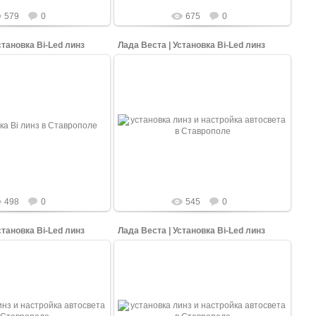
579
0
675
0
становка Bi-Led линз
Лада Веста | Установка Bi-Led линз
17.03.2022
17.03.2022
 и юстировка двух линз
Вид после сборки фары. Стандартные
 друг друга. Стандартные
фары автомобиля Лады Весты мы
мобиля Лады Весты мы
изменили и установили в них Би Лед
енили и устан...
модули для более ...
shopping-up
shopping-up
498
0
545
0
становка Bi-Led линз
Лада Веста | Установка Bi-Led линз
17.03.2022
17.03.2022
борки фары. Стандартные
Вид после сборки фары. Стандартные
мобиля Лады Весты мы
фары автомобиля Лады Весты мы