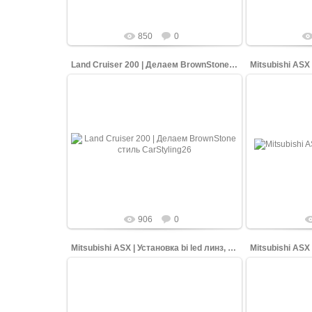
850
0
Land Cruiser 200 | Делаем BrownStone стиль
Mitsubishi ASX 
16.08.2020
В КарСтайлинг
BrownStone - это премиум опция на Land
гости Mitsubi
Cruiser'ах 200. Машина отличается от
фарах! Сн
стока черными фарами, черной
решеткой.
shopping-up
906
0
Mitsubishi ASX | Установка bi led линз, полировка
06.05.2026