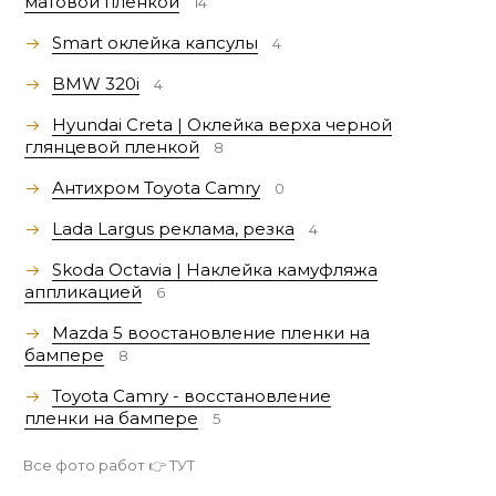
матовой пленкой
14
Smart оклейка капсулы
4
BMW 320i
4
Hyundai Creta | Оклейка верха черной
глянцевой пленкой
8
Антихром Toyota Camry
0
Lada Largus реклама, резка
4
Skoda Octavia | Наклейка камуфляжа
аппликацией
6
Mazda 5 воостановление пленки на
бампере
8
Toyota Camry - восстановление
пленки на бампере
5
Все фото работ 👉
ТУТ