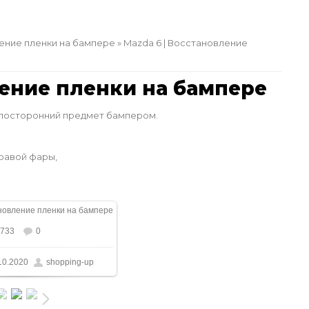
ение пленки на бампере
» Mazda 6 | Восстановление
ление пленки на бампере
 посторонний предмет бампером.
равой фары,
733
0
размере
1170x878
/ 178.4Kb
10.2020
shopping-up