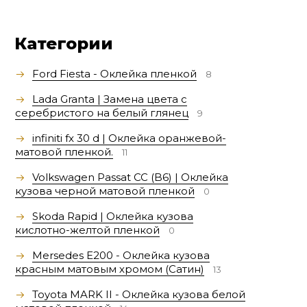
Категории
Ford Fiesta - Оклейка пленкой
8
Lada Granta | Замена цвета с
серебристого на белый глянец
9
infiniti fx 30 d | Оклейка оранжевой-
матовой пленкой.
11
Volkswagen Passat СС (B6) | Оклейка
кузова черной матовой пленкой
0
Skoda Rapid | Оклейка кузова
кислотно-желтой пленкой
0
Mersedes E200 - Оклейка кузова
красным матовым хромом (Сатин)
13
Toyota MARK II - Оклейка кузова белой