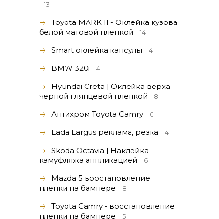
13
Toyota MARK II - Оклейка кузова
белой матовой пленкой
14
Smart оклейка капсулы
4
BMW 320i
4
Hyundai Creta | Оклейка верха
черной глянцевой пленкой
8
Антихром Toyota Camry
0
Lada Largus реклама, резка
4
Skoda Octavia | Наклейка
камуфляжа аппликацией
6
Mazda 5 воостановление
пленки на бампере
8
Toyota Camry - восстановление
пленки на бампере
5